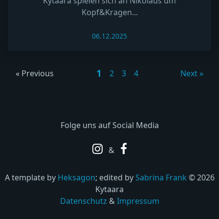
Kytaara spielen sich an Nikolaus um
Kopf&Kragen...
06.12.2025
1
« Previous
2
3
4
Next »
Folge uns auf Social Media
&
A template by
Heksagon
; edited by
Sabrina Frank
© 2026
Kytaara
Datenschutz
&
Impressum