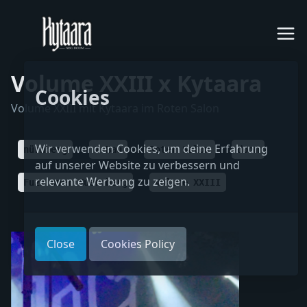
Volume XXIII x Kytaara
Cookies
Volume XXIII mit Kytaara im Roten Salon
Wir verwenden Cookies, um deine Erfahrung
nürnberg
Z-Bau
Roter Salon
doom
auf unserer Website zu verbessern und
relevante Werbung zu zeigen.
Fuzz over Nuernberg
Volume XXIII
Close
Cookies Policy